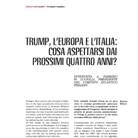
che indossiamo, per l'acqua potabile che beviamo,
per...