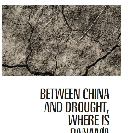
Motors
(GM) e il
Ministero dell
'
Università
Uzbeko
.
Le finalità della pianificazione dei vari partner sono
la...