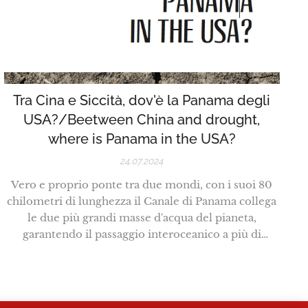
Tra Cina e Siccità, dov'è la Panama degli
USA?/Beetween China and drought,
where is Panama in the USA?
24.07.2024
Vero e proprio ponte tra due mondi, con i suoi 80
chilometri di lunghezza il Canale di Panama collega
le due più grandi masse d'acqua del pianeta,
garantendo il passaggio interoceanico a più di
quattordicimila navi l'anno. Circa il 6 per cento del
commercio globale avviene proprio su queste
acque, rendendo Panama uno snodo fondamentale
per...