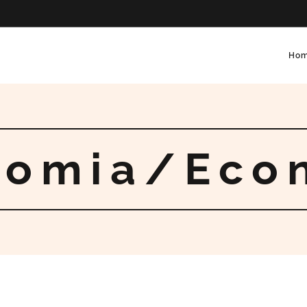
Ho
nomia/Eco