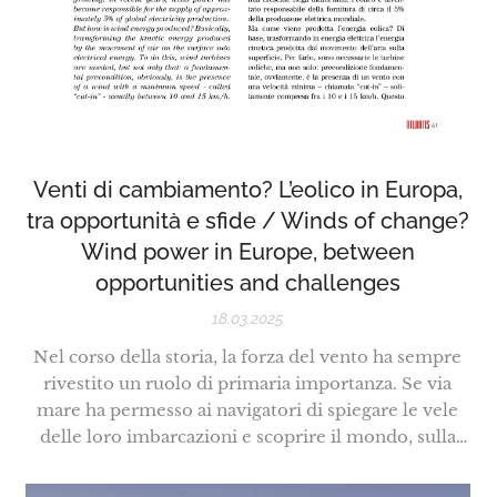
Venti di cambiamento? L’eolico in Europa,
tra opportunità e sfide / Winds of change?
Wind power in Europe, between
opportunities and challenges
18.03.2025
Nel corso della storia, la forza del vento ha sempre
rivestito un ruolo di primaria importanza. Se via
mare ha permesso ai navigatori di spiegare le vele
delle loro imbarcazioni e scoprire il mondo, sulla
terraferma il vento è stato sfruttato dai mulini per
macinare il grano, o per pompare l'acqua dai pozzi.