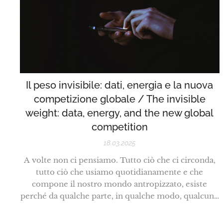
Il peso invisibile: dati, energia e la nuova
competizione globale / The invisible
weight: data, energy, and the new global
competition
18.03.2025
A volte non ci pensiamo. Tutto ciò che ci circonda,
tutto ciò che usiamo quotidianamente e che
compone il nostro mondo antropizzato, esiste
perché da qualche parte, in qualche modo, qualcuno
ha convertito una energia, in qualunque forma, in
materia, in lavoro, in informazione. Vale per gli abiti