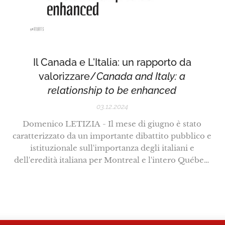
Il Canada e L'Italia: un rapporto da
valorizzare/
Canada and Italy: a
relationship to be enhanced
03.12.2024
Domenico LETIZIA - Il mese di giugno è stato
caratterizzato da un importante dibattito pubblico e
istituzionale sull'importanza degli italiani e
dell'eredità italiana per Montreal e l'intero Québec.
La recente proposta di delibera comunale per la
promozione del patrimonio e dell'eredità culturale
italiana presentata dal consigliere comunale di...