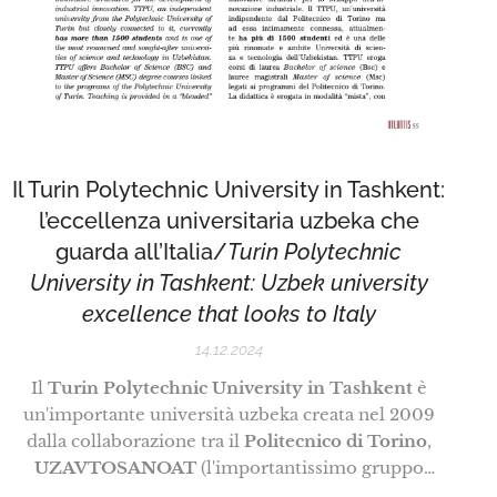
Il Turin Polytechnic University in Tashkent:
l’eccellenza universitaria uzbeka che
guarda all’Italia/
Turin Polytechnic
University in Tashkent: Uzbek university
excellence that looks to Italy
14.12.2024
Il
Turin Polytechnic University in Tashkent
è
un'importante università uzbeka creata nel 2009
dalla collaborazione tra il
Politecnico di Torino
,
UZAVTOSANOAT
(l'importantissimo gruppo
automobilistico statale uzbeko), il colosso
General