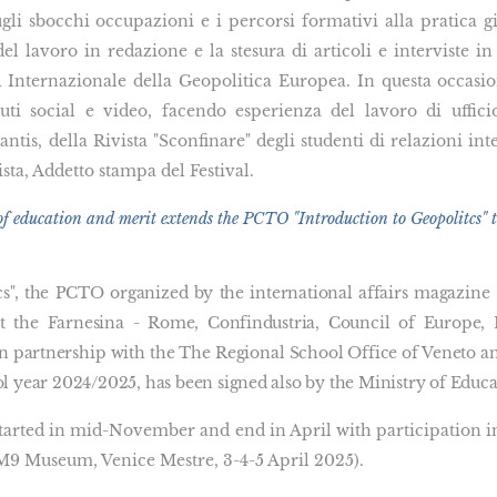
i sbocchi occupazioni e i percorsi formativi alla pratica gio
del lavoro in redazione e la stesura di articoli e interviste in
l Internazionale della Geopolitica Europea. In questa occasio
uti social e video, facendo esperienza del lavoro di uffic
antis, della Rivista "Sconfinare" degli studenti di relazioni in
sta, Addetto stampa del Festival.
f education and merit extends the PCTO "Introduction to Geopolitcs" t
cs", the PCTO organized by the international affairs magazine "
at the Farnesina - Rome, Confindustria, Council of Europe,
n partnership with the The Regional School Office of Veneto 
ol year 2024/2025, has been signed also by the Ministry of Educa
arted in mid-November and end in April with participation in
M9 Museum, Venice Mestre, 3-4-5 April 2025).