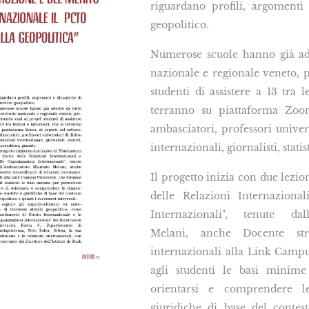
riguardano profili, argomenti
geopolitico.
Numerose scuole hanno già ader
nazionale e regionale veneto, 
studenti di assistere a 13 tra l
terranno su piattaforma Zoom
ambasciatori, professori univers
internazionali, giornalisti, statis
Il progetto inizia con due lezio
delle Relazioni Internaziona
Internazionali", tenute dal
Melani, anche Docente stra
internazionali alla Link Campu
agli studenti le basi minim
orientarsi e comprendere l
giuridiche di base del contes