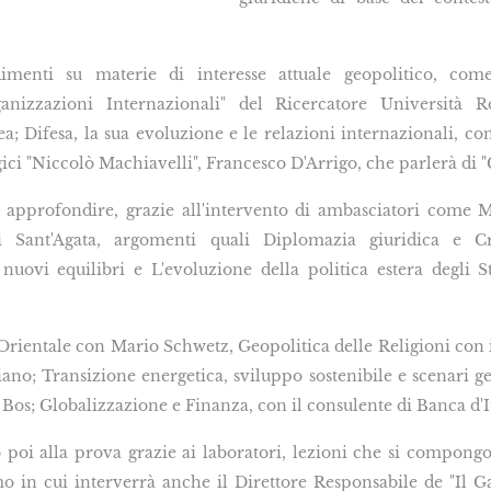
imenti su materie di interesse attuale geopolitico, com
anizzazioni Internazionali" del Ricercatore Università
a; Difesa, la sua evoluzione e le relazioni internazionali, con
tegici "Niccolò Machiavelli", Francesco D'Arrigo, che parlerà di "
 approfondire, grazie all'intervento di ambasciatori come M
di Sant'Agata, argomenti quali Diplomazia giuridica e Cri
nuovi equilibri e L'evoluzione della politica estera degli S
rientale con Mario Schwetz, Geopolitica delle Religioni con 
no; Transizione energetica, sviluppo sostenibile e scenari ge
os; Globalizzazione e Finanza, con il consulente di Banca d'I
 poi alla prova grazie ai laboratori, lezioni che si compong
 in cui interverrà anche il Direttore Responsabile de "Il Ga