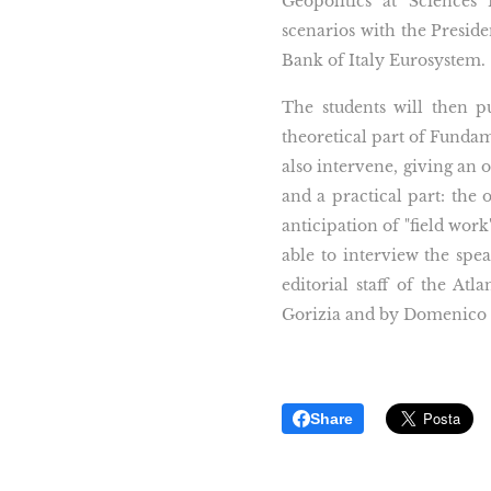
Geopolitics at Sciences
scenarios with the Presid
Bank of Italy Eurosystem.
The students will then p
theoretical part of Fundam
also intervene, giving an 
and a practical part: the 
anticipation of "field wor
able to interview the spea
editorial staff of the Atl
Gorizia and by Domenico Let
Share