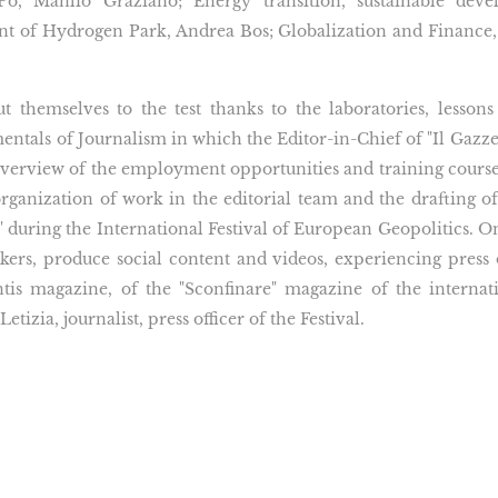
 Po, Manlio Graziano; Energy transition, sustainable deve
ent of Hydrogen Park, Andrea Bos; Globalization and Finance, 
ut themselves to the test thanks to the laboratories, lesso
entals of Journalism in which the Editor-in-Chief of "Il Gazzet
overview of the employment opportunities and training courses 
organization of work in the editorial team and the drafting of
k" during the International Festival of European Geopolitics. On
kers, produce social content and videos, experiencing press 
antis magazine, of the "Sconfinare" magazine of the internat
izia, journalist, press officer of the Festival.