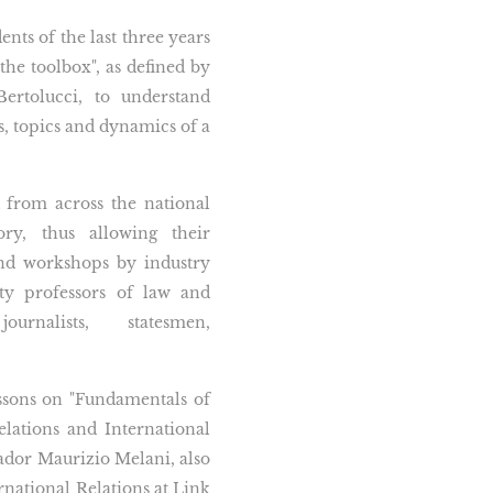
nts of the last three years
"the toolbox", as defined by
ertolucci, to understand
es, topics and dynamics of a
 from across the national
ory, thus allowing their
and workshops by industry
ity professors of law and
ournalists, statesmen,
ssons on "Fundamentals of
elations and International
ador Maurizio Melani, also
rnational Relations at Link