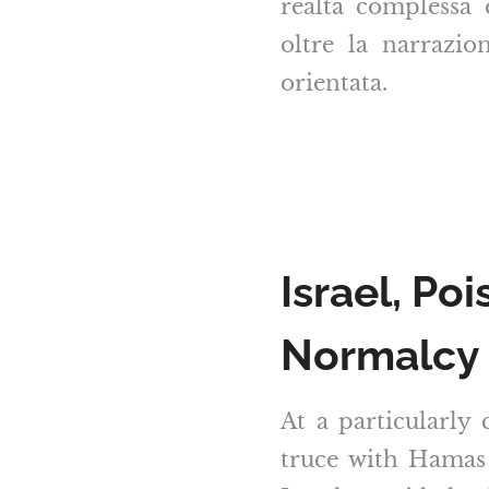
realtà complessa 
oltre la narrazio
orientata.
Israel, P
Normalcy 
At a particularl
truce with Hamas 