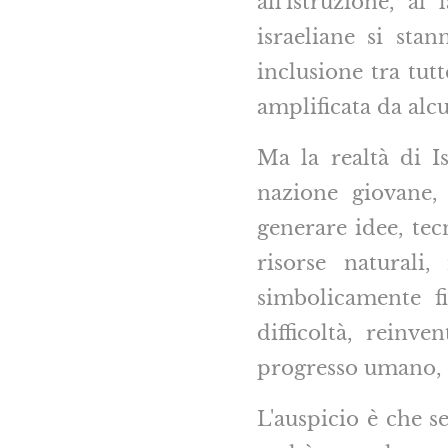
all'istruzione, al
israeliane si st
inclusione tra tut
amplificata da alc
Ma la realtà di Is
nazione giovane,
generare idee, tec
risorse naturali
simbolicamente fi
difficoltà, reinv
progresso umano, s
L'auspicio è che 