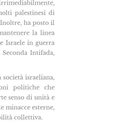
 irrimediabilmente,
olti palestinesi di
noltre, ha posto il
 mantenere la linea
e Israele in guerra
 Seconda Intifada,
 società israeliana,
oni politiche che
te senso di unità e
e minacce esterne,
lità collettiva.