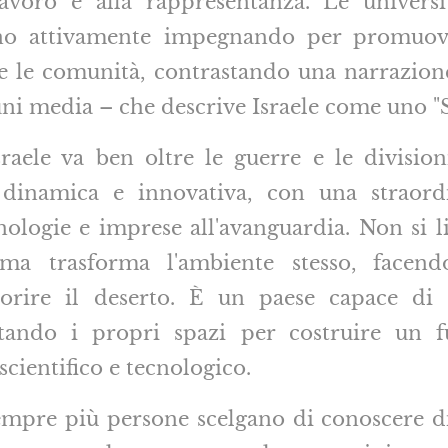
 lavoro e alla rappresentanza. Le universi
anno attivamente impegnando per promuov
te le comunità, contrastando una narrazion
uni media – che descrive Israele come uno "S
raele va ben oltre le guerre e le division
 dinamica e innovativa, con una straordi
nologie e imprese all'avanguardia. Non si li
, ma trasforma l'ambiente stesso, facend
orire il deserto. È un paese capace di 
entando i propri spazi per costruire un 
cientifico e tecnologico.
sempre più persone scelgano di conoscere d