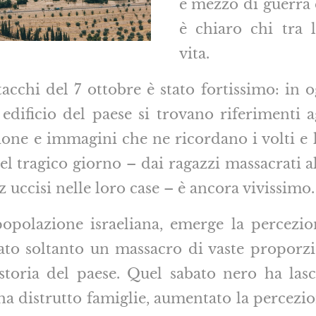
e mezzo di guerra 
è chiaro chi tra 
vita.
tacchi del 7 ottobre è stato fortissimo: in o
 edificio del paese si trovano riferimenti ag
ione e immagini che ne ricordano i volti e l
el tragico giorno – dai ragazzi massacrati a
z uccisi nelle loro case – è ancora vivissimo.
opolazione israeliana, emerge la percezion
tato soltanto un massacro di vaste proporz
storia del paese. Quel sabato nero ha lasci
 ha distrutto famiglie, aumentato la percezi