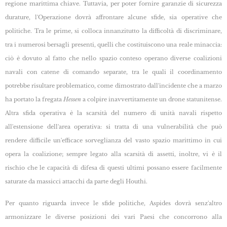
regione marittima chiave. Tuttavia, per poter fornire garanzie di sicurezza
durature, l'Operazione dovrà affrontare alcune sfide, sia operative che
politiche. Tra le prime, si colloca innanzitutto la difficoltà di discriminare,
tra i numerosi bersagli presenti, quelli che costituiscono una reale minaccia:
ciò è dovuto al fatto che nello spazio conteso operano diverse coalizioni
navali con catene di comando separate, tra le quali il coordinamento
potrebbe risultare problematico, come dimostrato dall'incidente che a marzo
ha portato la fregata
Hessen
a colpire inavvertitamente un drone statunitense.
Altra sfida operativa è la scarsità del numero di unità navali rispetto
all'estensione dell'area operativa: si tratta di una vulnerabilità che può
rendere difficile un'efficace sorveglianza del vasto spazio marittimo in cui
opera la coalizione; sempre legato alla scarsità di assetti, inoltre, vi è il
rischio che le capacità di difesa di questi ultimi possano essere facilmente
saturate da massicci attacchi da parte degli Houthi.
Per quanto riguarda invece le sfide politiche, Aspides dovrà senz'altro
armonizzare le diverse posizioni dei vari Paesi che concorrono alla