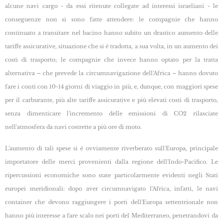
alcune navi cargo - da essi ritenute collegate ad interessi israeliani - le
conseguenze non si sono fatte attendere: le compagnie che hanno
continuato a transitare nel bacino hanno subito un drastico aumento delle
tariffe assicurative, situazione che si è tradotta, a sua volta, in un aumento dei
costi di trasporto; le compagnie che invece hanno optato per la tratta
alternativa – che prevede la circumnavigazione dell'Africa – hanno dovuto
fare i conti con 10-14 giorni di viaggio in più, e, dunque, con maggiori spese
per il carburante, più alte tariffe assicurative e più elevati costi di trasporto,
senza dimenticare l'incremento delle emissioni di CO2 rilasciate
nell'atmosfera da navi costrette a più ore di moto.
L'aumento di tali spese si è ovviamente riverberato sull'Europa, principale
importatore delle merci provenienti dalla regione dell'Indo-Pacifico. Le
ripercussioni economiche sono state particolarmente evidenti negli Stati
europei meridionali: dopo aver circumnavigato l'Africa, infatti, le navi
container che devono raggiungere i porti dell'Europa settentrionale non
hanno più interesse a fare scalo nei porti del Mediterraneo, penetrandovi da