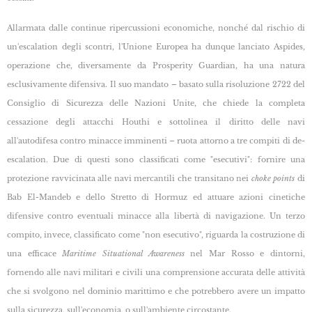
Allarmata dalle continue ripercussioni economiche, nonché dal rischio di
un'escalation degli scontri, l'Unione Europea ha dunque lanciato Aspides,
operazione che, diversamente da Prosperity Guardian, ha una natura
esclusivamente difensiva. Il suo mandato – basato sulla risoluzione 2722 del
Consiglio di Sicurezza delle Nazioni Unite, che chiede la completa
cessazione degli attacchi Houthi e sottolinea il diritto delle navi
all'autodifesa contro minacce imminenti – ruota attorno a tre compiti di de-
escalation. Due di questi sono classificati come "esecutivi": fornire una
protezione ravvicinata alle navi mercantili che transitano nei
choke points
di
Bab El-Mandeb e dello Stretto di Hormuz ed attuare azioni cinetiche
difensive contro eventuali minacce alla libertà di navigazione. Un terzo
compito, invece, classificato come "non esecutivo", riguarda la costruzione di
una efficace
Maritime Situational Awareness
nel Mar Rosso e dintorni,
fornendo alle navi militari e civili una comprensione accurata delle attività
che si svolgono nel dominio marittimo e che potrebbero avere un impatto
sulla sicurezza, sull'economia, o sull'ambiente circostante.