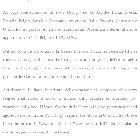
Ad oggi contribuiscono al
Force Headquarter
di Aspides Italia, Grecia,
Francia, Belgio, Svezia e Germania; tra queste, Italia, Francia, Germania e
Grecia hanno già fornito gli assetti aeronavali. Prossimamente, un ulteriore
apporto proverrà dal Belgio e dai Paesi Bassi.
Dal punto di vista operativo, la Grecia fornisce il quartier generale (che si
trova a Larissa) e il comando strategico (sotto la guida dell'ammiraglio
Vasileios Gryparis); il comando tattico, invece, è fornito all'Italia, nella
persona del Contrammiraglio Stefano Costantino.
Attualmente, la flotta incaricata dell'operazione si compone di quattro
fregate multiruolo: il
Lorraine,
inviato dalla Francia (e sostituito, per
rotazione, all'
Alsace
); l'
Hessen
, fornito dalla Germania (che, per rotazione, ad
agosto lo sostituirà con l'
Hamburg
); l'
Hydra
, fornito dalla Grecia (che a breve
lo sostituirà con il
Psara
), e, infine, il
Fasan
, inviato dall'Italia (e andato a
sostituire, per rotazione, il
Caio Duilio
).