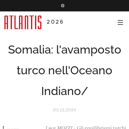
2026
Somalia: l'avamposto
turco nell'Oceano
Indiano/
03.12.2024
Luca MOZZI
- Gli equilibrismi turchi