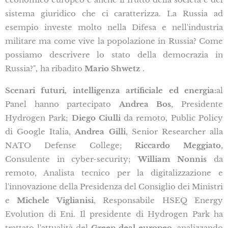
sistema giuridico che ci caratterizza. La Russia ad
esempio investe molto nella Difesa e nell'industria
militare ma come vive la popolazione in Russia? Come
possiamo descrivere lo stato della democrazia in
Russia?"
,
ha ribadito
Mario Shwetz
.
Scenari futuri, intelligenza artificiale ed energia:
al
Panel hanno partecipato
Andrea Bos
, Presidente
Hydrogen Park;
Diego Ciulli
da remoto, Public Policy
di Google Italia,
Andrea Gilli
, Senior Researcher alla
NATO Defense College;
Riccardo Meggiato
,
Consulente in cyber-security;
William Nonnis
da
remoto, Analista tecnico per la digitalizzazione e
l'innovazione della Presidenza del Consiglio dei Ministri
e
Michele Viglianisi
, Responsabile HSEQ Energy
Evolution di Eni. Il presidente di Hydrogen Park ha
trattato l'attualità del
Green deal europeo
, analizzando