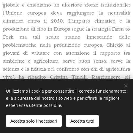
globale e chiediamo un ulteriore sforzo istituzionale:
l'Unione europea deva raggiungere la neutralità
climatica entro il 2050. L'impatto climatico e la
produzione di cibo in Europa segue la strategia Farm to
Fork ma tali scelte stanno innescando delle
problematiche nella produzione europea. Chiedo ai
giovani di valutare con attenzione il rapporto tra
ambiente e agricoltura, serve buon senso, serve la
scienza e la fiducia nel confronto con chi di agricoltura
vive", ha ribadito Cristina Tinelli. Raggiungere gli
obiettivi fissati dall'agenda europea è necessario per lo
Utilizziamo i cookie per consentire il corretto funzionamento
sviluppo sostenibile secondo l'Ambasciatore Maurizio
e la sicurezza del nostro sito web e per offrirti la migliore
Melani. "Bisogna combattere la deforestazione a livello
esperienza utente possibile.
globale e ciò è essenziale anche per contrastare le
emissioni di carbonio", ha rilanciato l'ambasciatore
Accetta solo i necessari
Accetta tutti
Maurizio Melani. L'attenzione sulle nuove tecnologie, la