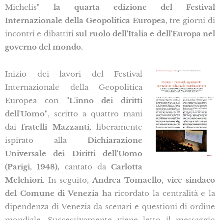
Michelis"
la quarta edizione del Festival
Internazionale della Geopolitica Europea
, tre giorni di
incontri e dibattiti
sul ruolo dell'Italia e dell'Europa nel
governo del mondo.
Inizio dei lavori del Festival
Internazionale della Geopolitica
Europea con
"L'inno dei diritti
dell'Uomo"
, scritto a quattro mani
dai
fratelli Mazzanti,
liberamente
ispirato alla
Dichiarazione
Universale dei Diritti dell'Uomo
(Parigi, 1948),
cantato da
Carlotta
Melchiori.
In seguito,
Andrea Tomaello, vice sindaco
del Comune di Venezia h
a ricordato la centralità e la
dipendenza di Venezia da scenari e questioni di ordine
mondiale. Successivamente viene letto il messaggio