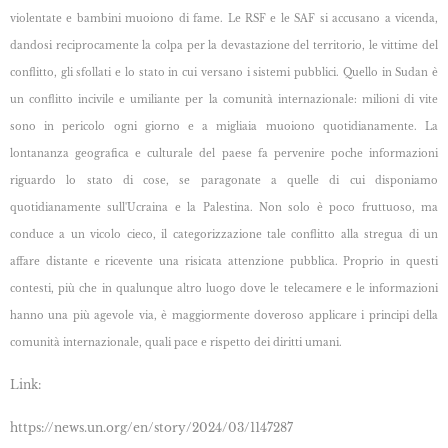
violentate e bambini muoiono di fame. Le RSF e le SAF si accusano a vicenda,
dandosi reciprocamente la colpa per la devastazione del territorio, le vittime del
conflitto, gli sfollati e lo stato in cui versano i sistemi pubblici. Quello in Sudan è
un conflitto incivile e umiliante per la comunità internazionale: milioni di vite
sono in pericolo ogni giorno e a migliaia muoiono quotidianamente. La
lontananza geografica e culturale del paese fa pervenire poche informazioni
riguardo lo stato di cose, se paragonate a quelle di cui disponiamo
quotidianamente sull'Ucraina e la Palestina. Non solo è poco fruttuoso, ma
conduce a un vicolo cieco, il categorizzazione tale conflitto alla stregua di un
affare distante e ricevente una risicata attenzione pubblica. Proprio in questi
contesti, più che in qualunque altro luogo dove le telecamere e le informazioni
hanno una più agevole via, è maggiormente doveroso applicare i principi della
comunità internazionale, quali pace e rispetto dei diritti umani.
Link:
https://news.un.org/en/story/2024/03/1147287