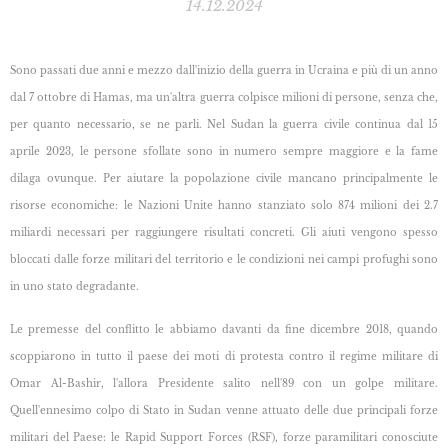
14.12.2024
Sono passati due anni e mezzo dall'inizio della guerra in Ucraina e più di un anno
dal 7 ottobre
di Hamas, ma un'altra guerra colpisce milioni di persone, senza che,
per quanto necessario, se ne parli. Nel Sudan la guerra civile continua dal 15
aprile 2023, le persone sfollate sono in numero sempre maggiore e la fame
dilaga ovunque. Per aiutare la popolazione civile mancano principalmente le
risorse economiche: le Nazioni Unite hanno stanziato solo 874 milioni dei 2.7
miliardi necessari per raggiungere risultati concreti. Gli aiuti vengono spesso
bloccati dalle forze militari del territorio e le condizioni nei campi profughi sono
in uno stato degradante.
Le premesse del conflitto le abbiamo davanti da fine dicembre 2018, quando
scoppiarono in
tutto il paese dei moti di protesta contro il regime militare di
Omar Al-Bashir, l'allora Presidente salito nell'89 con un golpe militare.
Quell'ennesimo colpo di Stato in Sudan venne attuato delle due principali forze
militari del Paese: le Rapid Support Forces (RSF), forze paramilitari conosciute