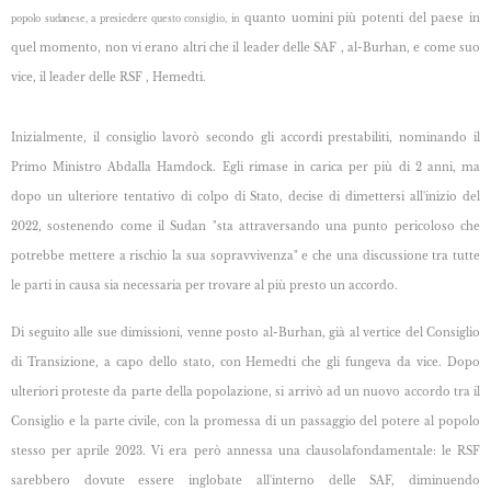
quanto uomini più potenti del paese in
popolo sudanese, a presiedere questo consiglio, in
quel momento, non vi erano altri che il leader delle SAF , al-Burhan, e come suo
vice, il leader delle RSF , Hemedti.
Inizialmente, il consiglio lavorò secondo gli accordi prestabiliti, nominando il
Primo Ministro
Abdalla Hamdock. Egli rimase in carica per più di 2 anni, ma
dopo un ulteriore tentativo di colpo di Stato, decise di dimettersi all'inizio del
2022, sostenendo come il Sudan "sta attraversando una punto pericoloso che
potrebbe mettere a rischio la sua sopravvivenza" e che una discussione tra tutte
le parti in causa sia necessaria per trovare al più presto un accordo.
Di seguito alle sue dimissioni, venne posto al-Burhan, già al vertice del Consiglio
di Transizione,
a capo dello stato, con Hemedti che gli fungeva da vice. Dopo
ulteriori proteste da parte della popolazione, si arrivò ad un nuovo accordo tra il
Consiglio e la parte civile, con la promessa di un passaggio del potere al popolo
stesso per aprile 2023. Vi era però annessa una clausolafondamentale: le RSF
sarebbero dovute essere inglobate all'interno delle SAF, diminuendo