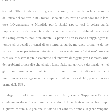
o di fame.
Secondo l'UNHCR, decine di migliaia di persone, di cui anche civili, sono morti
dall'inizio del
conflitto e 10.2 milioni sono stati costretti ad abbandonare le loro
case. L'Organizzazione Mondiale per la Sanità riporta casi di colera tra la
popolazione; il sistema sanitario del paese è in uno stato di abbandono e per il
25% completamente non funzionante. Le persone non riescono a raggiungere in
tempo gli ospedali e i centri di assistenza sanitaria, morendo prima; le donne
malate o ferite preferiscono rischiare la morte e rimanere "al sicuro", anziché
rischiare di essere rapite e violentate nel tentativo di raggiungere i soccorsi. Uno
dei problemi principali è che gli aiuti fanno fatica ad arrivare a destinazione: nel
giro di un mese, nel nord del Darfur, 3 camion con un carico di aiuti umanitari
non sono riusciti a raggiungere i campi per il rifugio degli sfollati, perché bloccati
prima dalle RSF .
I delegati di molti Paesi, come Cina, Stati Uniti, Russia, Giappone e Francia,
condannano gli
eventi che stanno accadendo e le forze fautrici, ma nel frattempo
la guerra continua, le persone muoiono nei conflitti, donne e ragazze vengono