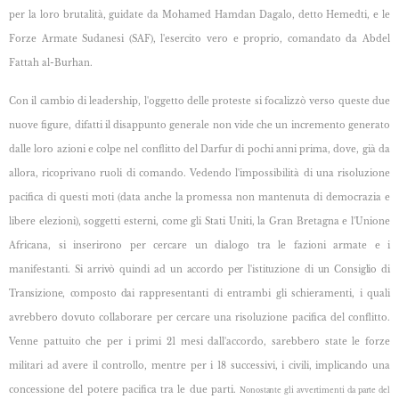
per la loro brutalità, guidate da Mohamed Hamdan Dagalo, detto Hemedti, e le
Forze Armate Sudanesi (SAF), l'esercito vero e proprio, comandato da Abdel
Fattah al-Burhan.
Con il cambio di leadership, l'oggetto delle proteste si focalizzò verso queste due
nuove figure,
difatti il disappunto generale non vide che un incremento generato
dalle loro azioni e colpe nel conflitto del Darfur di pochi anni prima, dove, già da
allora, ricoprivano ruoli di comando. Vedendo l'impossibilità di una risoluzione
pacifica di questi moti (data anche la promessa non mantenuta di democrazia e
libere elezioni), soggetti esterni, come gli Stati Uniti, la Gran Bretagna e l'Unione
Africana, si inserirono per cercare un dialogo tra le fazioni armate e i
manifestanti.
Si arrivò quindi ad un accordo per l'istituzione di un Consiglio di
Transizione, composto dai
rappresentanti di entrambi gli schieramenti, i quali
avrebbero dovuto collaborare per cercare una risoluzione pacifica del conflitto.
Venne pattuito che per i primi 21 mesi dall'accordo, sarebbero state le forze
militari ad avere il controllo, mentre per i 18 successivi, i civili, implicando una
concessione del potere pacifica tra le due parti.
Nonostante gli avvertimenti da parte del